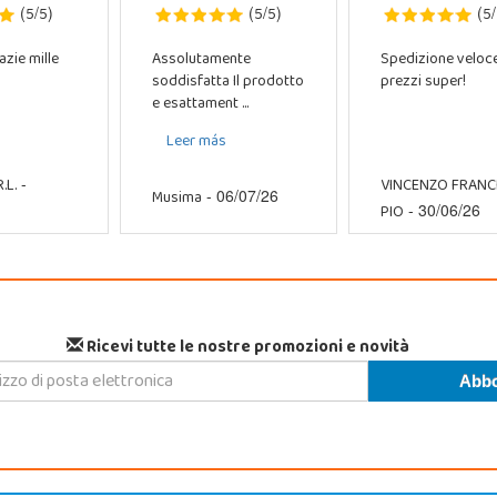
5
5
5
5
5
(
/
)
(
/
)
(
/
azie mille
Assolutamente
Spedizione veloc
soddisfatta Il prodotto
prezzi super!
e esattament ...
Leer más
.L.
VINCENZO FRAN
-
Musima
- 06/07/26
PIO
- 30/06/26
Ricevi tutte le nostre promozioni e novità