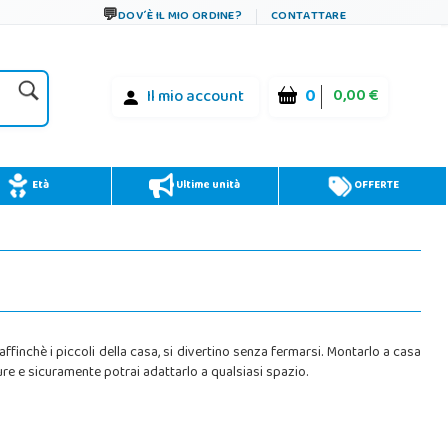
DOV´È IL MIO ORDINE?
CONTATTARE
0
0,00 €
Il mio account
Età
Ultime unità
OFFERTE
affinchè i piccoli della casa, si divertino senza fermarsi. Montarlo a casa
sure e sicuramente potrai adattarlo a qualsiasi spazio.