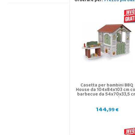
Orderare per:
Prezzo più bas
Casetta per bambini BBQ
House da 104x84x103 cm c
barbecue da 54x70x33,5 c
e accessori
144,
99 €