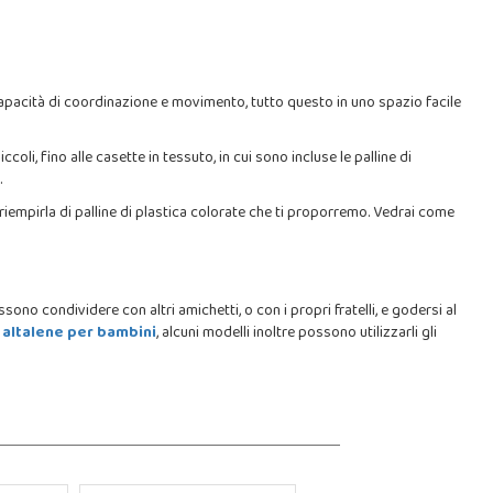
capacità di coordinazione e movimento, tutto questo in uno spazio facile
coli, fino alle casette in tessuto, in cui sono incluse le palline di
.
e riempirla di palline di plastica colorate che ti proporremo. Vedrai come
sono condividere con altri amichetti, o con i propri fratelli, e godersi al
i
altalene per bambini
, alcuni modelli inoltre possono utilizzarli gli