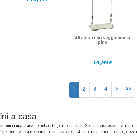
145,
99 €
Altalena con seggiolino in
pino
14,
99 €
1
2
3
4
>
>>
ni a casa
ini in una stanza o nel cortile, è molto facile. Se hai a disposizione molto
 in funzione dell'età dei bambini, inoltre puoi installare un pratico arenero, dov