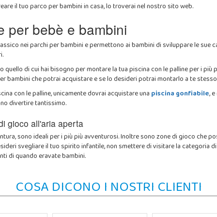
reare il tuo parco per bambini in casa, lo troverai nel nostro sito web.
ne per bebè e bambini
classico nei parchi per bambini e permettono ai bambini di sviluppare le sue 
i.
o quello di cui hai bisogno per montare la tua piscina con le palline per i più pic
 per bambini che potrai acquistare e se lo desideri potrai montarlo a te stesso
iscina con le palline, unicamente dovrai acquistare una
piscina gonfiabile
, 
nno divertire tantissimo.
di gioco all'aria aperta
ntura, sono ideali per i più più avventurosi. Inoltre sono zone di gioco che pos
esideri svegliare il tuo spirito infantile, non smettere di visitare la categoria d
nti di quando eravate bambini.
COSA DICONO I NOSTRI CLIENTI