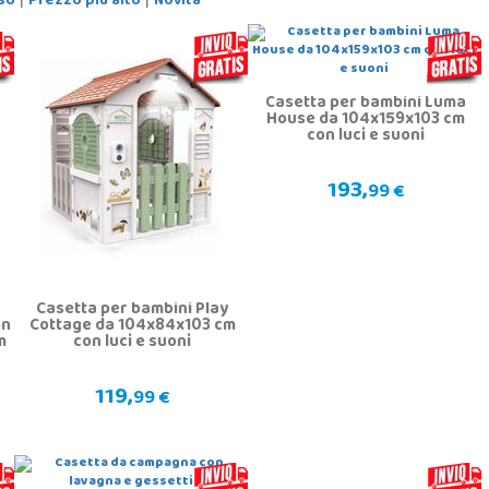
so
Prezzo più alto
Novità
Casetta per bambini Luma
House da 104x159x103 cm
con luci e suoni
193,
99 €
Casetta per bambini Play
on
Cottage da 104x84x103 cm
m
con luci e suoni
119,
99 €