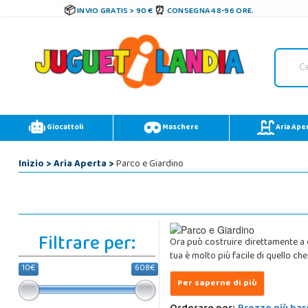
INVIO GRATIS > 90 €
CONSEGNA 48-96 ORE.
Giocattoli
Maschere
Aria Ape
Inizio
>
Aria Aperta
>
Parco e Giardino
Filtrare per:
Ora può costruire direttamente a 
tua è molto più facile di quello ch
10€
608€