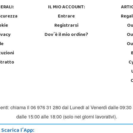
ERALI:
IL MIO ACCOUNT:
ARTIC
icurezza
Entrare
Regal
okie
Registrarsi
Ou
rivacy
Dov´è il mio ordine?
Ou
le
Ou
tuzioni
ntratto
C
ienti: chiama il 06 976 31 280 dal Lunedi al Venerdì dalle 09:30 
dalle 15:00 alle 18:00 (solo nei giorni lavorativi).
Scarica l´App: