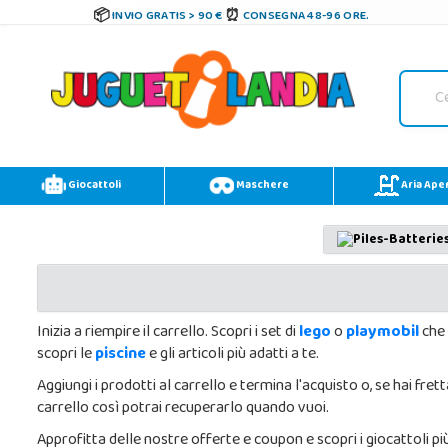
INVIO GRATIS > 90 €
CONSEGNA 48-96 ORE.
Giocattoli
Maschere
Aria Ape
Inizia a riempire il carrello. Scopri i set di
lego
o
playmobil
che 
scopri le
piscine
e gli articoli più adatti a te.
Aggiungi i prodotti al carrello e termina l'acquisto o, se hai fre
carrello così potrai recuperarlo quando vuoi.
Approfitta delle nostre offerte e coupon e scopri i giocattoli più