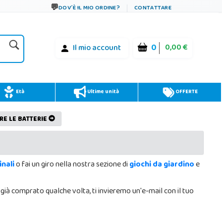
DOV´È IL MIO ORDINE?
CONTATTARE
0
0,00 €
Il mio account
Età
Ultime unità
OFFERTE
RE LE BATTERIE
nali
o fai un giro nella nostra sezione di
giochi da giardino
e
i già comprato qualche volta, ti invieremo un'e-mail con il tuo