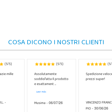
COSA DICONO I NOSTRI CLIENTI
5
5
5
5
5
(
/
)
(
/
)
(
/
azie mille
Assolutamente
Spedizione veloc
soddisfatta Il prodotto
prezzi super!
e esattament ...
Leer más
.L.
VINCENZO FRAN
-
Musima
- 06/07/26
PIO
- 30/06/26