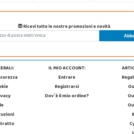
Ricevi tutte le nostre promozioni e novità
ERALI:
IL MIO ACCOUNT:
ARTIC
icurezza
Entrare
Regal
okie
Registrarsi
Ou
rivacy
Dov´è il mio ordine?
Ou
le
Ou
tuzioni
ntratto
C