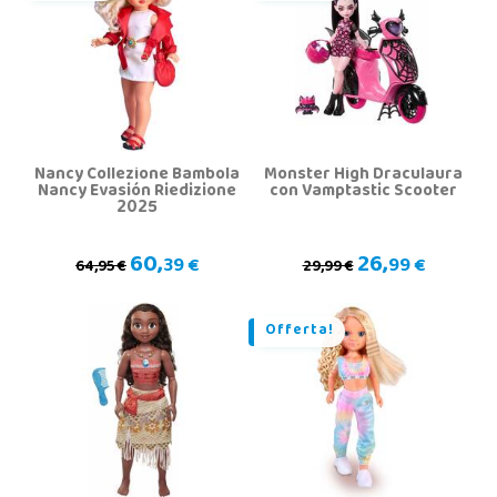
Nancy Collezione Bambola
Monster High Draculaura
Nancy Evasión Riedizione
con Vamptastic Scooter
2025
60,
26,
39 €
99 €
64,95 €
29,99 €
Offerta!