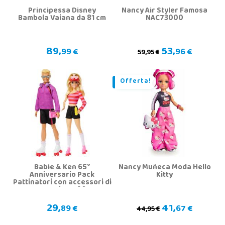
Principessa Disney
Nancy Air Styler Famosa
Bambola Vaiana da 81 cm
NAC73000
89,
53,
99 €
96 €
59,95 €
Offerta!
Babie & Ken 65°
Nancy Muñeca Moda Hello
Anniversario Pack
Kitty
Pattinatori con accessori di
Mattel HXK90
29,
41,
89 €
67 €
44,95 €