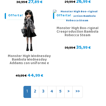
26,
27,
99 €
89 €
29,99 €
30,99 €
Offerta!
Offerta!
Monster High Boo-riginal
Creeproduction Bambola
Robecca Steam
35,
99 €
39,99 €
Monster High Wednesday
Bambola Wednesday
Addams con uniforme e
Cosa
44,
99 €
49,99 €
1
2
3
4
5
>
>>