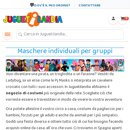
←
×
DOV´È IL MIO ORDINE?
CONTATTARE
0
Maschere individuali per gruppi
Vuoi diventare una pirata, un troglodita o un faraone? Vestiti da
Ladybug, sii un eroe come le Pj Masks o interpreta un cavaliere
crociato con tutti i suoi accessori. In Juguetilandia abbiamo il
negozio di costumi
più originale della rete. Scegliete ciò che
vorreste essere e travestitevi in modo da vivere la vostra avventura.
Ora potete allestire il vostro circo a casa, costumi da pagliaccio per i
bambini, forzuti per gli adulti e anche da animali per i più simpatici.
Goditi una festa diversa e ottieni tutto ciò di cui hai bisogno facendo
acquisti online da casa, all´ora che vuoi. Ci troviamo in Spagna aperti