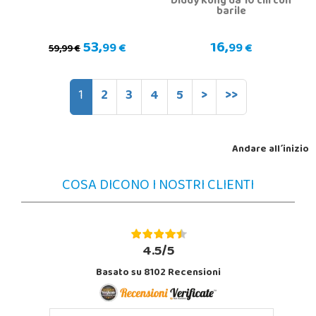
Diddy Kong da 10 cm con
barile
53,
16,
99 €
99 €
59,99 €
1
2
3
4
5
>
>>
Andare all´inizio
COSA DICONO I NOSTRI CLIENTI
4.5/5
Basato su 8102 Recensioni