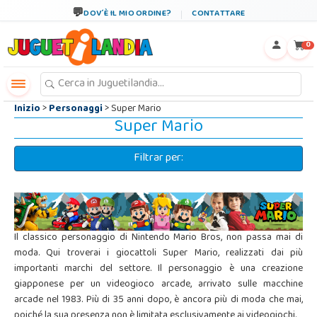
←
×
DOV´È IL MIO ORDINE?
CONTATTARE
0
Inizio
>
Personaggi
> Super Mario
Super Mario
Filtrar per:
Il classico personaggio di Nintendo Mario Bros, non passa mai di
moda. Qui troverai i giocattoli Super Mario, realizzati dai più
importanti marchi del settore. Il personaggio è una creazione
giapponese per un videogioco arcade, arrivato sulle macchine
arcade nel 1983. Più di 35 anni dopo, è ancora più di moda che mai,
poiché la sua presenza non è limitata esclusivamente ai videogiochi.