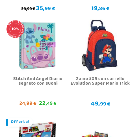
35,
19,
99 €
86 €
39,99 €
BACK TO SCHOOL SCONTI DIRETTI
10%
Stitch And Angel Diario
Zaino 305 con carrello
segreto con suoni
Evolution Super Mario Trick
22,
49,
24,
99 €
49 €
99 €
Offerta!