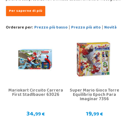
Orderare per:
Prezzo più basso
Prezzo più alto
Novità
|
|
Mariokart Circuito Carrera
Super Mario Gioco Torre
First Stadlbauer 63026
Equilibrio Epoch Para
Imaginar 7356
34,
19,
99 €
99 €