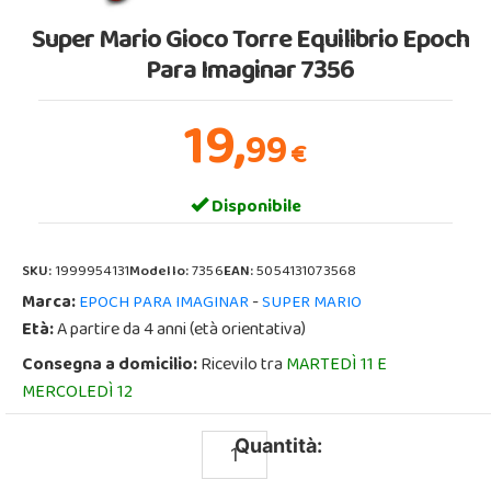
Super Mario Gioco Torre Equilibrio Epoch
Para Imaginar 7356
19,
99
€
Disponibile
SKU:
1999954131
Modello:
7356
EAN:
5054131073568
Marca:
-
EPOCH PARA IMAGINAR
SUPER MARIO
Età:
A partire da 4 anni (età orientativa)
Consegna a domicilio:
Ricevilo tra
MARTEDÌ 11 E
MERCOLEDÌ 12
Quantità: