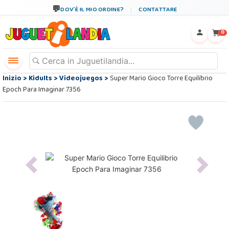
DOV´È IL MIO ORDINE?
CONTATTARE
←
×
0
Inizio
>
Kidults
>
Videojuegos
>
Super Mario Gioco Torre Equilibrio
Epoch Para Imaginar 7356
Previous
Next