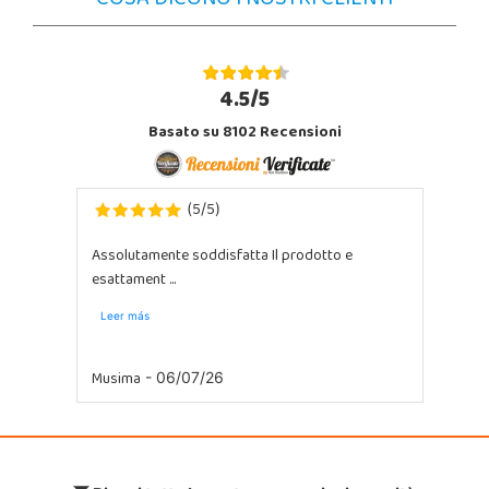
COSA DICONO I NOSTRI CLIENTI
4.5/5
Basato su 8102 Recensioni
5
5
(
/
)
Assolutamente soddisfatta Il prodotto e
esattament ...
Leer más
Musima
- 06/07/26