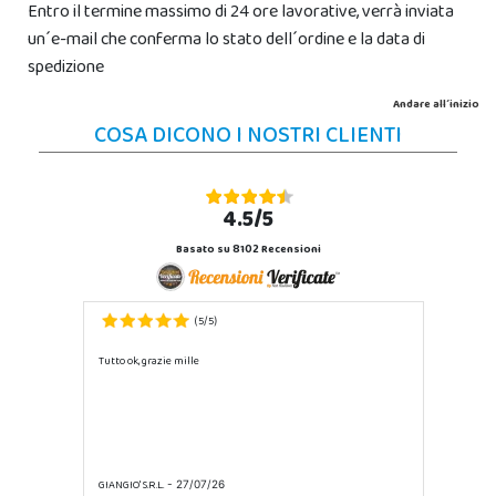
Entro il termine massimo di 24 ore lavorative, verrà inviata
un´e-mail che conferma lo stato dell´ordine e la data di
spedizione
Andare all´inizio
COSA DICONO I NOSTRI CLIENTI
4.5/5
Basato su 8102 Recensioni
5
5
(
/
)
Tutto ok, grazie mille
GIANGIO' S.R.L.
- 27/07/26