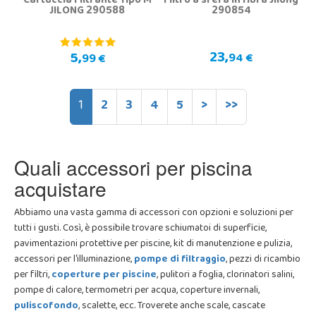
Cartuccia Filtrante Tipo M
Filtro a sfera in fibra Jilong
JILONG 290588
290854
23,
5,
94 €
99 €
1
2
3
4
5
>
>>
Quali accessori per piscina
acquistare
Abbiamo una vasta gamma di accessori con opzioni e soluzioni per
tutti i gusti. Così, è possibile trovare schiumatoi di superficie,
pavimentazioni protettive per piscine, kit di manutenzione e pulizia,
accessori per l'illuminazione,
pompe di filtraggio
, pezzi di ricambio
per filtri,
coperture per piscine
, pulitori a foglia, clorinatori salini,
pompe di calore, termometri per acqua, coperture invernali,
puliscofondo
, scalette, ecc. Troverete anche scale, cascate