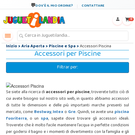
←
×
DOV´È IL MIO ORDINE?
CONTATTARE
0
Inizio
>
Aria Aperta
>
Piscine e Spa
>
Accessori Piscina
Accessori per Piscine
Filtrar per:
Se siete alla ricerca di
accessori per piscine
, troverete tutto ciò di
cui avete bisogno sul nostro sito web, in quanto abbiamo accessori
di tutte le dimensioni e delle più importanti marche presenti sul
mercato, come
Bestway
,
Intex
o
Gre
. Quindi, se avete una
piscina
fuoriterra
, o un
spa
, sapete dove trovare gli accessori ideali.
Troverete che è molto facile mantenere l'acqua in perfette condizioni
per godersi il bagno e i momenti di divertimento con la famiglia e gli