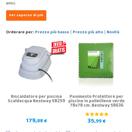
amici.
Orderare per:
Prezzo più basso
Prezzo più alto
Novità
|
|
Riscaldatore per piscina
Pavimento Protettore per
Scaldacqua Bestway 58259
piscine in polietilene verde
78x78 cm. Bestway 58636
179,
35,
88 €
99 €