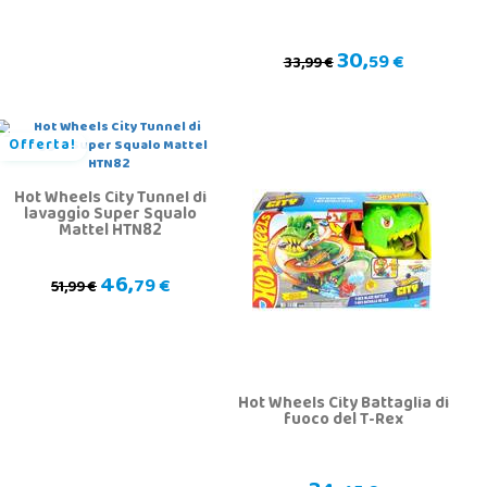
30,
59 €
33,99 €
Offerta!
Hot Wheels City Tunnel di
lavaggio Super Squalo
Mattel HTN82
46,
79 €
51,99 €
Hot Wheels City Battaglia di
fuoco del T-Rex