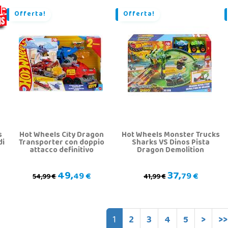
Offerta!
Offerta!
s
Hot Wheels City Dragon
Hot Wheels Monster Trucks
di
Transporter con doppio
Sharks VS Dinos Pista
attacco definitivo
Dragon Demolition
49,
37,
49 €
79 €
54,99 €
41,99 €
1
2
3
4
5
>
>>