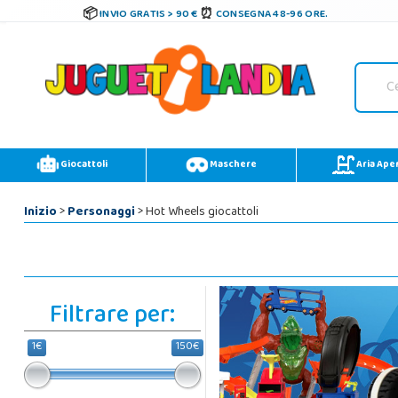
INVIO GRATIS > 90 €
CONSEGNA 48-96 ORE.
Giocattoli
Maschere
Aria Ape
Inizio
>
Personaggi
> Hot Wheels giocattoli
Filtrare per:
1€
150€