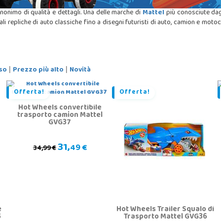
nonimo di qualità e dettagli. Una delle marche di
Mattel
più conosciute dag
nali repliche di auto classiche fino a disegni futuristi di auto, camion e moto
so
Prezzo più alto
Novità
|
|
Offerta!
Offerta!
Hot Wheels convertibile
trasporto camion Mattel
GVG37
31,
49 €
34,99 €
e
Hot Wheels Trailer Squalo di
5
Trasporto Mattel GVG36