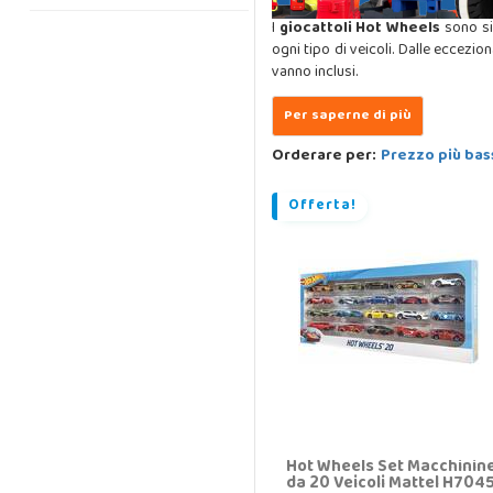
I
giocattoli Hot Wheels
sono si
ogni tipo di veicoli. Dalle eccezio
vanno inclusi.
Orderare per:
Prezzo più bas
Offerta!
Hot Wheels Set Macchinin
da 20 Veicoli Mattel H704