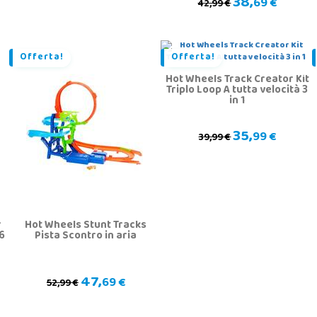
38,
69 €
42,99 €
Offerta!
Offerta!
Hot Wheels Track Creator Kit
Triplo Loop A tutta velocità 3
in 1
35,
99 €
39,99 €
r
Hot Wheels Stunt Tracks
6
Pista Scontro in aria
47,
69 €
52,99 €