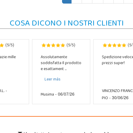
COSA DICONO I NOSTRI CLIENTI
5
5
5
5
5
(
/
)
(
/
)
(
/
azie mille
Assolutamente
Spedizione veloc
soddisfatta Il prodotto
prezzi super!
e esattament ...
Leer más
.L.
VINCENZO FRAN
-
Musima
- 06/07/26
PIO
- 30/06/26