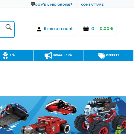
DOV´È IL MIO ORDINE?
CONTATTARE
0
0,00 €
Il mio account
Età
Ultime unità
OFFERTE