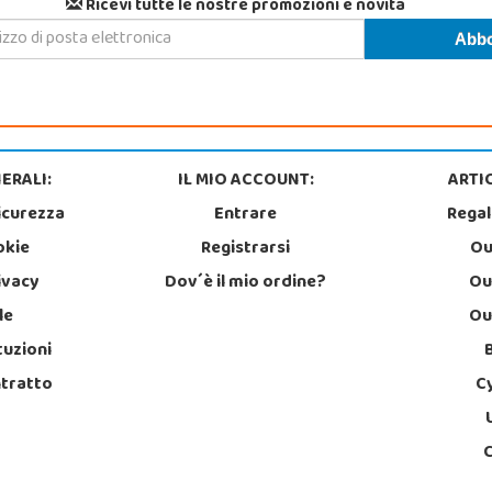
Ricevi tutte le nostre promozioni e novità
ERALI:
IL MIO ACCOUNT:
ARTIC
icurezza
Entrare
Regal
okie
Registrarsi
Ou
rivacy
Dov´è il mio ordine?
Ou
le
Ou
tuzioni
ntratto
C