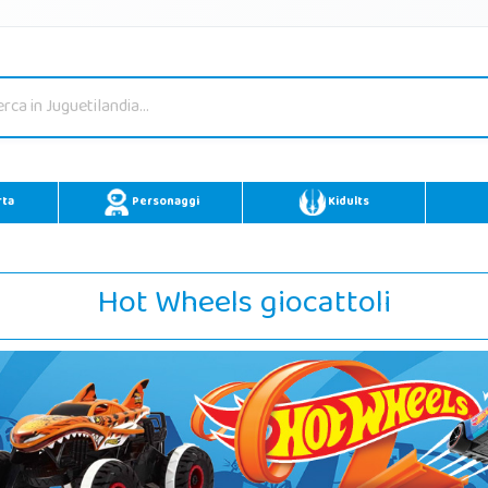
rta
Personaggi
Kidults
Hot Wheels giocattoli