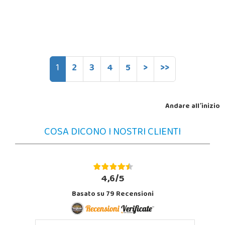
1
2
3
4
5
>
>>
Andare all´inizio
COSA DICONO I NOSTRI CLIENTI
4,6/5
Basato su
79
Recensioni