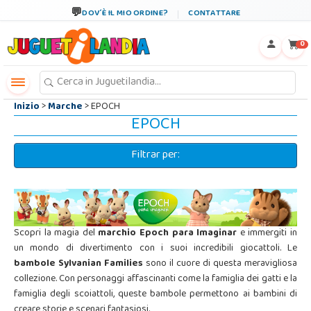
←
×
DOV´È IL MIO ORDINE?
CONTATTARE
0
Inizio
>
Marche
> EPOCH
EPOCH
Filtrar per:
Scopri la magia del
marchio Epoch para Imaginar
e immergiti in
un mondo di divertimento con i suoi incredibili giocattoli. Le
bambole Sylvanian Families
sono il cuore di questa meravigliosa
collezione. Con personaggi affascinanti come la famiglia dei gatti e la
famiglia degli scoiattoli, queste bambole permettono ai bambini di
creare storie e scenari fantasiosi.