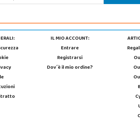
ERALI:
IL MIO ACCOUNT:
ARTIC
icurezza
Entrare
Regal
okie
Registrarsi
Ou
rivacy
Dov´è il mio ordine?
Ou
le
Ou
tuzioni
ntratto
C