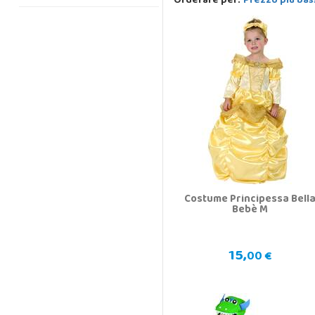
Orderare per:
Prezzo più bas
Costume Principessa Bell
Bebè M
15,
00 €