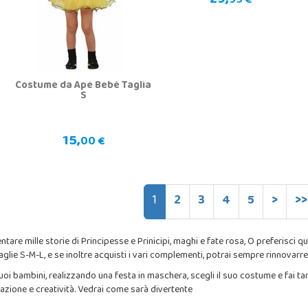
29,
99 €
e
Costume da Ape Bebè Taglia
S
15,
00 €
1
2
3
4
5
>
>>
entare mille storie di Principesse e Prinicipi, maghi e fate rosa, O preferisc
 taglie S-M-L, e se inoltre acquisti i vari complementi, potrai sempre rinnovarr
oi bambini, realizzando una festa in maschera, scegli il suo costume e fai tan
azione e creatività. Vedrai come sarà divertente