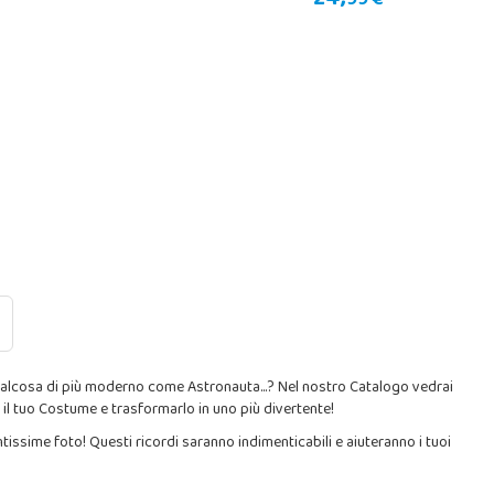
24,
99 €
i qualcosa di più moderno come Astronauta...? Nel nostro Catalogo vedrai
e il tuo Costume e trasformarlo in uno più divertente!
tissime foto! Questi ricordi saranno indimenticabili e aiuteranno i tuoi