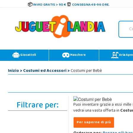
INVIO GRATIS > 90 €
CONSEGNA 48-96 ORE.
Giocattoli
Maschere
Aria Ape
Inizio
>
Costumi ed Accessori
>
Costumi per Bebè
Filtrare per:
Puoi inventare grazie a essi mille
vedrai una vasta offerta in
Costu