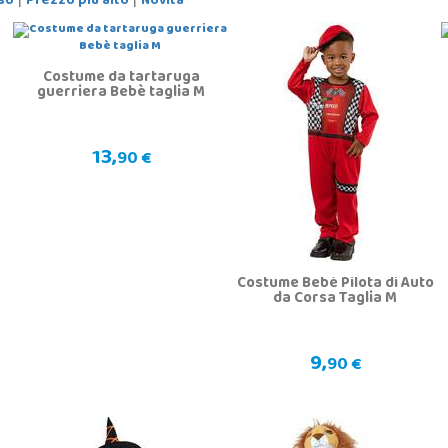
so
Prezzo più alto
Novità
Costume da tartaruga
guerriera Bebè taglia M
13,
90 €
a
Costume Bebè Pilota di Auto
da Corsa Taglia M
9,
90 €