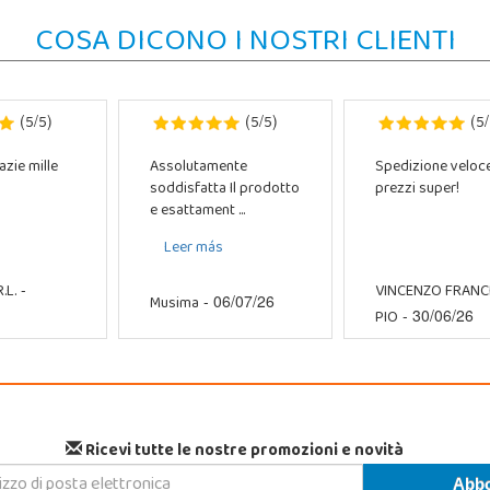
COSA DICONO I NOSTRI CLIENTI
5
5
5
5
5
(
/
)
(
/
)
(
/
azie mille
Assolutamente
Spedizione veloc
soddisfatta Il prodotto
prezzi super!
e esattament ...
Leer más
.L.
VINCENZO FRAN
-
Musima
- 06/07/26
PIO
- 30/06/26
Ricevi tutte le nostre promozioni e novità