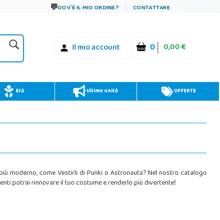
DOV´È IL MIO ORDINE?
CONTATTARE
0
0,00 €
Il mio account
Età
Ultime unità
OFFERTE
 di più moderno, come Vestirli di Punki o Astronauta? Nel nostro catalogo
enti potrai rinnovare il tuo costume e renderlo più divertente!