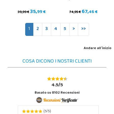
35,
67,
99 €
46 €
39,99 €
74,95 €
1
2
3
4
5
>
>>
Andare all´inizio
COSA DICONO I NOSTRI CLIENTI
4.5/5
Basato su 8102 Recensioni
5
5
(
/
)