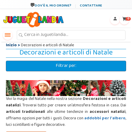
←
×
DOV´È IL MIO ORDINE?
CONTATTARE
0
Inizio
>
Decorazioni e articoli di Natale
Decorazioni e articoli di Natale
Filtrar per:
Vivi la magia del Natale nella nostra sezione
Decorazioni e articoli
natalizi
. Troverai tutto per creare un'atmosfera festosa in casa. Dai
articoli tradizionali
alle ultime tendenze in
accessori natalizi
,
offriamo opzioni per tutti i gusti. Decora con
addobbi per l'albero
,
luci scintillanti e figure decorative.