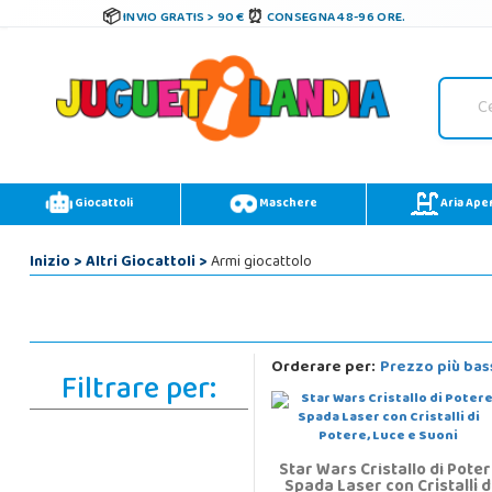
INVIO GRATIS > 90 €
CONSEGNA 48-96 ORE.
Giocattoli
Maschere
Aria Ape
Inizio
>
Altri Giocattoli
>
Armi giocattolo
Orderare per:
Prezzo più bas
Filtrare per:
Star Wars Cristallo di Pote
Spada Laser con Cristalli d