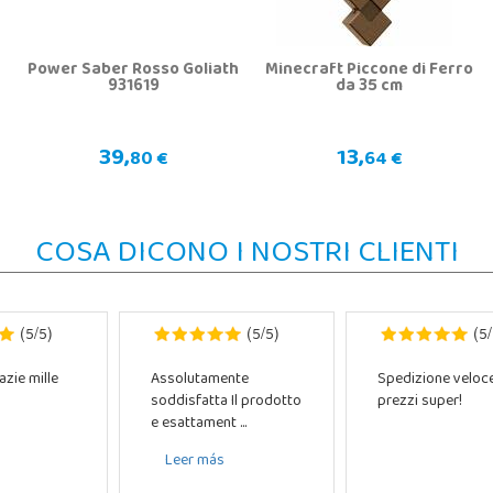
Power Saber Rosso Goliath
Minecraft Piccone di Ferro
931619
da 35 cm
39,
13,
80 €
64 €
COSA DICONO I NOSTRI CLIENTI
5
5
5
5
5
(
/
)
(
/
)
(
/
azie mille
Assolutamente
Spedizione veloc
soddisfatta Il prodotto
prezzi super!
e esattament ...
Leer más