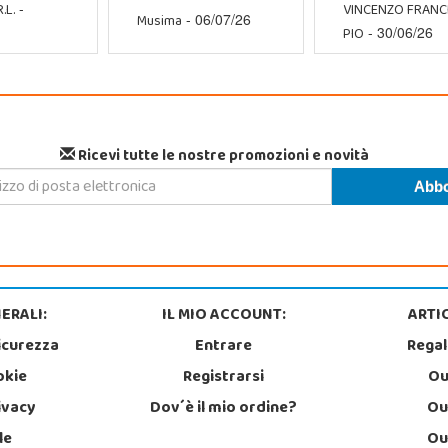
.L.
VINCENZO FRAN
-
Musima
- 06/07/26
PIO
- 30/06/26
Ricevi tutte le nostre promozioni e novità
ERALI:
IL MIO ACCOUNT:
ARTIC
icurezza
Entrare
Regal
okie
Registrarsi
Ou
rivacy
Dov´è il mio ordine?
Ou
le
Ou