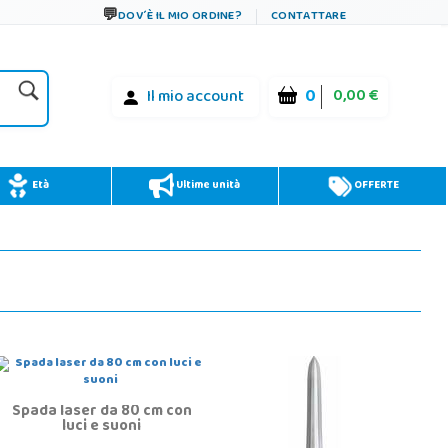
DOV´È IL MIO ORDINE?
CONTATTARE
0
0,00 €
Il mio account
Età
Ultime unità
OFFERTE
Spada laser da 80 cm con
luci e suoni