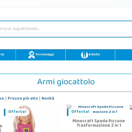
rta
Personaggi
Kidults
Armi giocattolo
so
Prezzo più alto
Novità
|
|
Offerta!
Offerta!
Minecraft Spada Piccone
Trasformazione 2 in 1
re
i