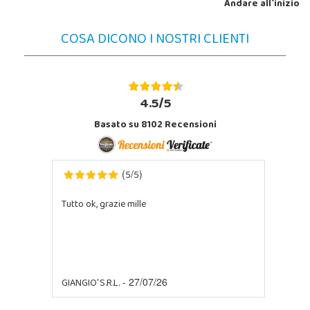
Andare all´inizio
1
2
3
4
5
>
>>
COSA DICONO I NOSTRI CLIENTI
4.5/5
Basato su 8102 Recensioni
5
5
(
/
)
Tutto ok, grazie mille
GIANGIO' S.R.L.
- 27/07/26