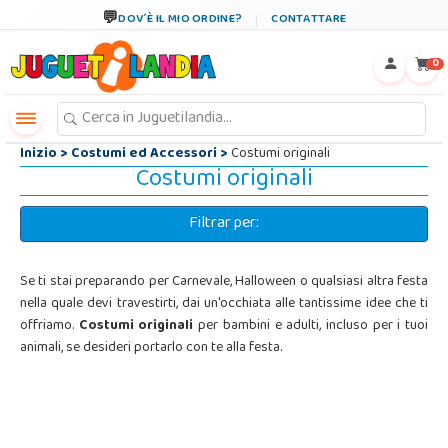
←
×
DOV´È IL MIO ORDINE?
CONTATTARE
0
Inizio
>
Costumi ed Accessori
>
Costumi originali
Costumi originali
Filtrar per:
Se ti stai preparando per Carnevale, Halloween o qualsiasi altra festa
nella quale devi travestirti, dai un'occhiata alle tantissime idee che ti
offriamo.
Costumi originali
per bambini e adulti, incluso per i tuoi
animali, se desideri portarlo con te alla festa.