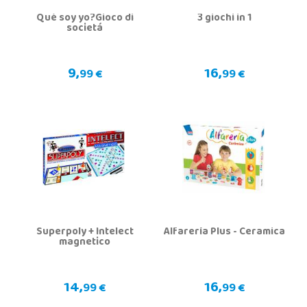
Què soy yo?Gioco di
3 giochi in 1
societá
9,
16,
99 €
99 €
Superpoly + Intelect
Alfarería Plus - Ceramica
magnetico
14,
16,
99 €
99 €