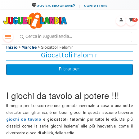
←
×
DOV´È IL MIO ORDINE?
CONTATTARE
0
Inizio
>
Marche
> Giocattoli Falomir
Giocattoli Falomir
Filtrar per:
I giochi da tavolo al potere !!!
Il meglio per trascorrere una giornata invernale a casa o una notte
d'estate con gli amici, è un buon gioco. In questa sezione troverai
giochi da tavolo
e
giocattoli falomir
per tutte le età. Dai più
classici come la serie giochi insieme" alle più innovative, come il
divertente gioco di abilità, delle sedie.