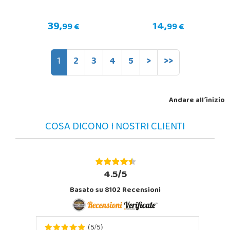
39,
14,
99 €
99 €
1
2
3
4
5
>
>>
Andare all´inizio
COSA DICONO I NOSTRI CLIENTI
4.5/5
Basato su 8102 Recensioni
5
5
(
/
)