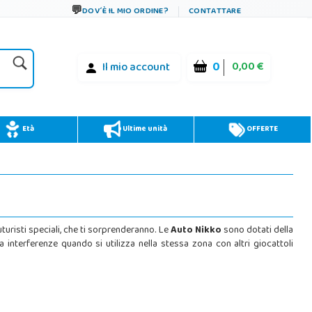
DOV´È IL MIO ORDINE?
CONTATTARE
0
0,00 €
Il mio account
Età
Ultime unità
OFFERTE
uturisti speciali, che ti sorprenderanno. Le
Auto Nikko
sono dotati della
 interferenze quando si utilizza nella stessa zona con altri giocattoli