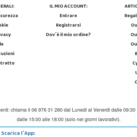
ERALI:
IL MIO ACCOUNT:
ARTIC
icurezza
Entrare
Regal
okie
Registrarsi
Ou
rivacy
Dov´è il mio ordine?
Ou
le
Ou
tuzioni
ntratto
C
ienti: chiama il 06 976 31 280 dal Lunedi al Venerdì dalle 09:30 
dalle 15:00 alle 18:00 (solo nei giorni lavorativi).
Scarica l´App: