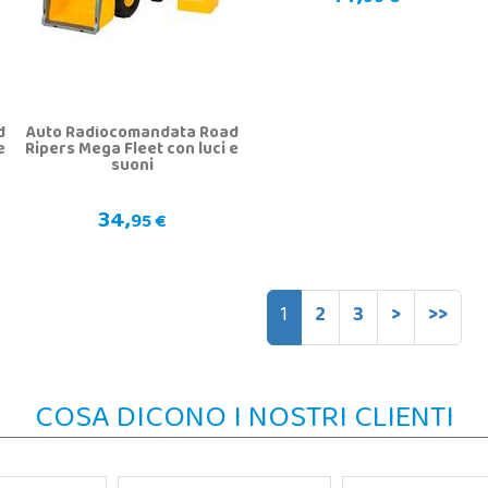
d
Auto Radiocomandata Road
e
Ripers Mega Fleet con luci e
suoni
34,
95 €
1
2
3
>
>>
COSA DICONO I NOSTRI CLIENTI