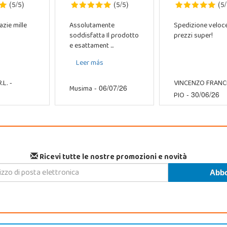
5
5
5
5
5
(
/
)
(
/
)
(
/
azie mille
Assolutamente
Spedizione veloc
soddisfatta Il prodotto
prezzi super!
e esattament ...
Leer más
.L.
VINCENZO FRAN
-
Musima
- 06/07/26
PIO
- 30/06/26
Ricevi tutte le nostre promozioni e novità