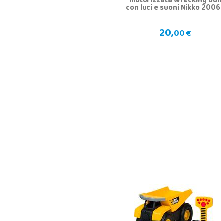
motorizzata Wrecking Bul
con luci e suoni Nikko 200
20,
00 €