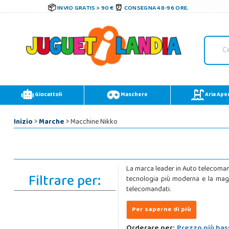
INVIO GRATIS > 90 €
CONSEGNA 48-96 ORE.
Giocattoli
Maschere
Aria Ape
Inizio
>
Marche
> Macchine Nikko
La marca leader in Auto telecomanda
Filtrare per:
tecnologia più moderna e la maggi
telecomandati.
Orderare per:
Prezzo più bas