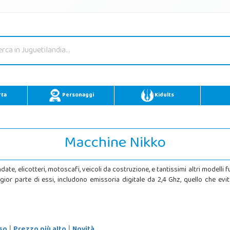
rta
Personaggi
Kidults
Macchine Nikko
te, elicotteri, motoscafi, veicoli da costruzione, e tantissimi altri modelli f
or parte di essi, includono emissoria digitale da 2,4 Ghz, quello che evita
so
Prezzo più alto
Novità
|
|