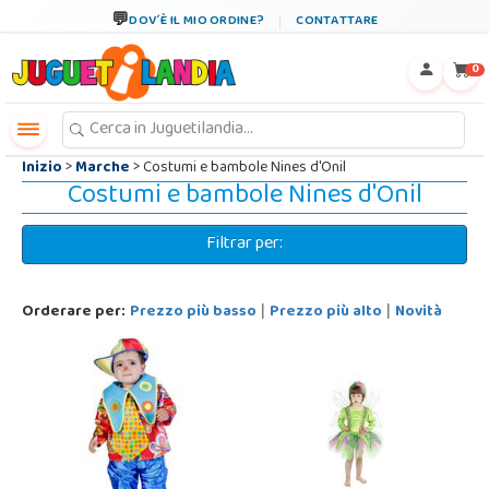
←
×
DOV´È IL MIO ORDINE?
CONTATTARE
0
Inizio
>
Marche
> Costumi e bambole Nines d'Onil
Costumi e bambole Nines d'Onil
Filtrar per:
Orderare per:
Prezzo più basso
Prezzo più alto
Novità
|
|