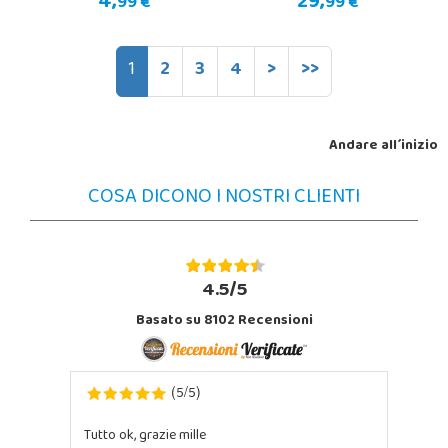
4,
29,
99 €
99 €
1
2
3
4
>
>>
Andare all´inizio
COSA DICONO I NOSTRI CLIENTI
4.5/5
Basato su 8102 Recensioni
5
5
(
/
)
Tutto ok, grazie mille