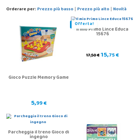
Orderare per:
Prezzo più basso
Prezzo più alto
Novità
|
|
Offerta!
Il mio Primo Lince Educa
15676
15,
75 €
17,50 €
Gioco Puzzle Memory Game
5,
99 €
Parcheggia il treno Gioco di
ingegno