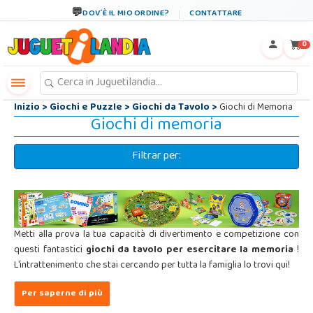
←
×
DOV´È IL MIO ORDINE?
CONTATTARE
0
Inizio
>
Giochi e Puzzle
>
Giochi da Tavolo
>
Giochi di Memoria
Giochi di memoria
Filtrar per:
Metti alla prova la tua capacità di divertimento e competizione con
questi fantastici
giochi da tavolo per esercitare la memoria
!
L'intrattenimento che stai cercando per tutta la famiglia lo trovi qui!