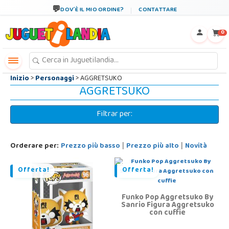
←
×
DOV´È IL MIO ORDINE?
CONTATTARE
0
Inizio
>
Personaggi
> AGGRETSUKO
AGGRETSUKO
Filtrar per:
Orderare per:
Prezzo più basso
Prezzo più alto
Novità
|
|
Offerta!
Offerta!
Funko Pop Aggretsuko By
Sanrio Figura Aggretsuko
con cuffie