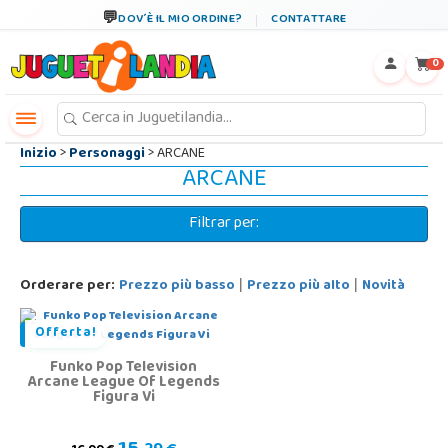
←
×
DOV´È IL MIO ORDINE?
CONTATTARE
0
Inizio
>
Personaggi
> ARCANE
ARCANE
Filtrar per:
Orderare per:
Prezzo più basso
Prezzo più alto
Novità
|
|
Offerta!
Funko Pop Television
Arcane League Of Legends
Figura Vi