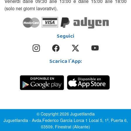
Venerdì dalle 09:30 alle 13:00 e dalle 15:00 alle 18:00
(solo nei giorni lavorativi).
Seguici
Scarica l´App:
© Copyright 2026 Juguetilandia
Juguetilandia - Avda.Federico García Lorca 1 Local 5, 1º, Puerta 6,
03509, Finestrat (Alicante)