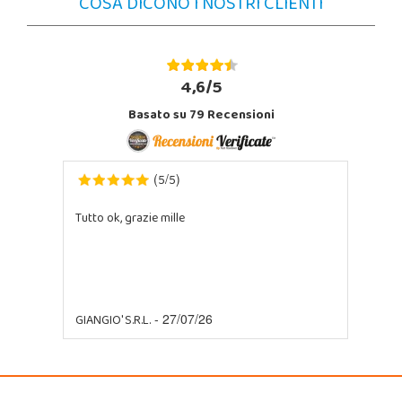
COSA DICONO I NOSTRI CLIENTI
4,6/5
Basato su
79
Recensioni
5
5
(
/
)
Tutto ok, grazie mille
GIANGIO' S.R.L.
- 27/07/26