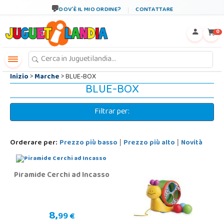
←
×
DOV´È IL MIO ORDINE?
CONTATTARE
0
Inizio
>
Marche
> BLUE-BOX
BLUE-BOX
Filtrar per:
Orderare per:
Prezzo più basso
Prezzo più alto
Novità
|
|
Piramide Cerchi ad Incasso
8,
99 €