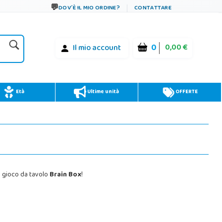
DOV´È IL MIO ORDINE?
CONTATTARE
0
0,00 €
Il mio account
Età
Ultime unità
OFFERTE
el gioco da tavolo
Brain Box
!