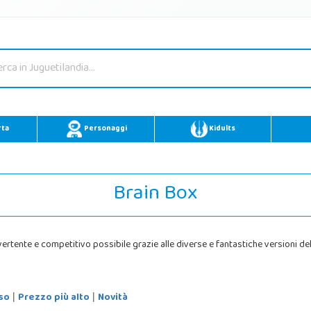
rta
Personaggi
Kidults
Brain Box
ertente e competitivo possibile grazie alle diverse e fantastiche versioni d
so
Prezzo più alto
Novità
|
|