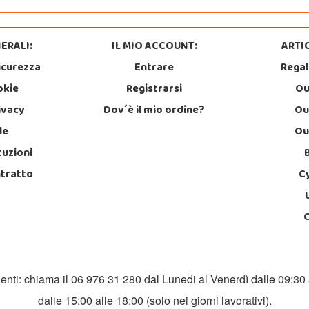
ERALI:
IL MIO ACCOUNT:
ARTIC
icurezza
Entrare
Regal
okie
Registrarsi
Ou
rivacy
Dov´è il mio ordine?
Ou
le
Ou
tuzioni
ntratto
C
ienti: chiama il 06 976 31 280 dal Lunedi al Venerdì dalle 09:30 
dalle 15:00 alle 18:00 (solo nei giorni lavorativi).