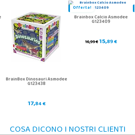
Offerta!
e
Brainbox Calcio Asmodee
G123409
15,
89 €
16,99 €
BrainBox Dinosauri Asmodee
G123438
17,
84 €
COSA DICONO I NOSTRI CLIENTI