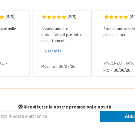
5
5
5
5
5
(
/
)
(
/
)
(
/
azie mille
Assolutamente
Spedizione veloc
soddisfatta Il prodotto
prezzi super!
e esattament ...
Leer más
.L.
VINCENZO FRAN
-
Musima
- 06/07/26
PIO
- 30/06/26
Ricevi tutte le nostre promozioni e novità