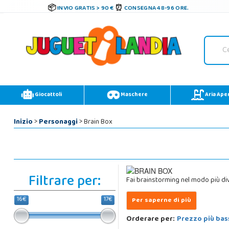
INVIO GRATIS > 90 €
CONSEGNA 48-96 ORE.
Giocattoli
Maschere
Aria Ape
Inizio
>
Personaggi
> Brain Box
Filtrare per:
Fai brainstorming nel modo più div
16€
17€
Orderare per:
Prezzo più bas