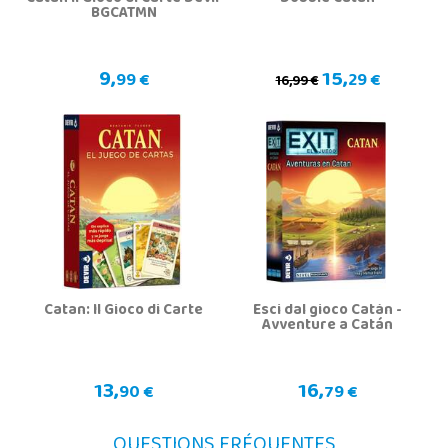
BGCATMN
9,
15,
99 €
29 €
16,99 €
Catan: Il Gioco di Carte
Esci dal gioco Catán -
Avventure a Catán
13,
16,
90 €
79 €
QUESTIONS FRÉQUENTES