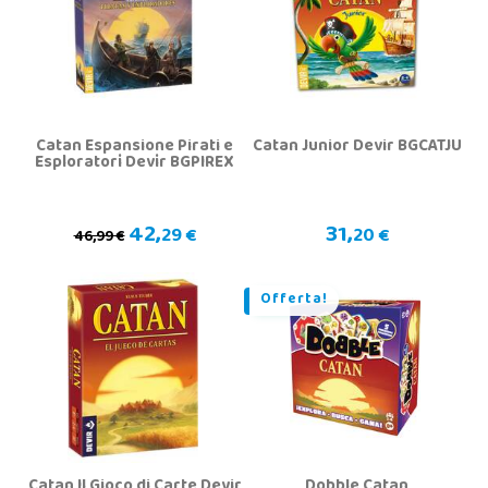
Catan Espansione Pirati e
Catan Junior Devir BGCATJU
Esploratori Devir BGPIREX
42,
31,
29 €
20 €
46,99 €
Offerta!
Catan Il Gioco di Carte Devir
Dobble Catan