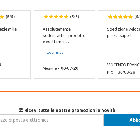
5
5
5
5
5
(
/
)
(
/
)
(
/
azie mille
Assolutamente
Spedizione veloc
soddisfatta Il prodotto
prezzi super!
e esattament ...
Leer más
.L.
VINCENZO FRAN
-
Musima
- 06/07/26
PIO
- 30/06/26
Ricevi tutte le nostre promozioni e novità