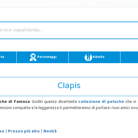
rta
Personaggi
Kidults
Clapis
luche di Famosa
. Goditi questa divertente
collezione di peluche
che si 
nsioni compatte e la leggerezza ti permetteranno di portare i tuoi amici ov
so
Prezzo più alto
Novità
|
|