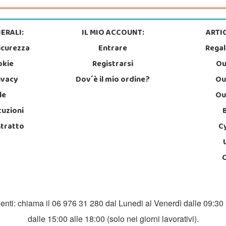
ERALI:
IL MIO ACCOUNT:
ARTIC
icurezza
Entrare
Regal
okie
Registrarsi
Ou
rivacy
Dov´è il mio ordine?
Ou
le
Ou
tuzioni
ntratto
C
ienti: chiama il 06 976 31 280 dal Lunedi al Venerdì dalle 09:30 
dalle 15:00 alle 18:00 (solo nei giorni lavorativi).