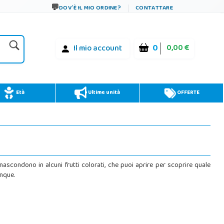
DOV´È IL MIO ORDINE?
CONTATTARE
0
0,00 €
Il mio account
Età
Ultime unità
OFFERTE
nascondono in alcuni frutti colorati, che puoi aprire per scoprire quale
unque.