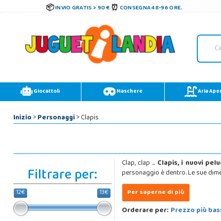
INVIO GRATIS > 90 €
CONSEGNA 48-96 ORE.
Giocattoli
Maschere
Aria Ape
Inizio
>
Personaggi
> Clapis
Clap, clap ...
Clapis, i nuovi pe
Filtrare per:
personaggio è dentro. Le sue dime
12€
13€
Orderare per:
Prezzo più bas