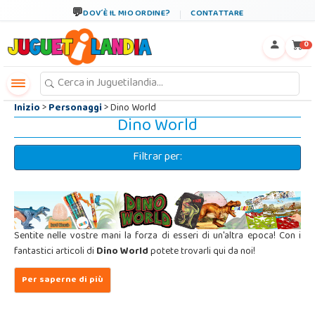
←
×
DOV´È IL MIO ORDINE?
CONTATTARE
0
Inizio
>
Personaggi
> Dino World
Dino World
Filtrar per:
Sentite nelle vostre mani la forza di esseri di un'altra epoca! Con i
fantastici articoli di
Dino World
potete trovarli qui da noi!