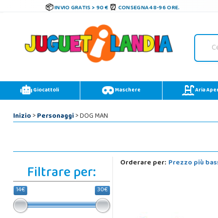
INVIO GRATIS > 90 €
CONSEGNA 48-96 ORE.
Giocattoli
Maschere
Aria Ape
Inizio
>
Personaggi
> DOG MAN
Orderare per:
Prezzo più bas
Filtrare per:
14€
30€