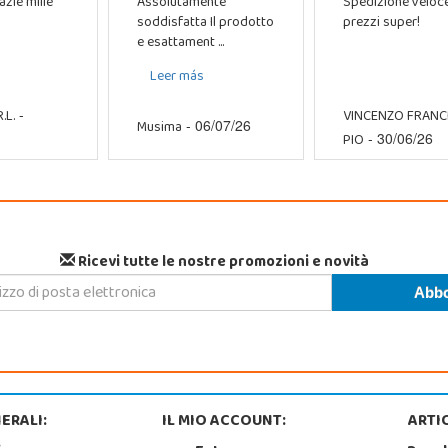
azie mille
Assolutamente
Spedizione veloc
soddisfatta Il prodotto
prezzi super!
e esattament ...
Leer más
.L.
VINCENZO FRAN
-
Musima
- 06/07/26
PIO
- 30/06/26
Ricevi tutte le nostre promozioni e novità
ERALI:
IL MIO ACCOUNT:
ARTIC