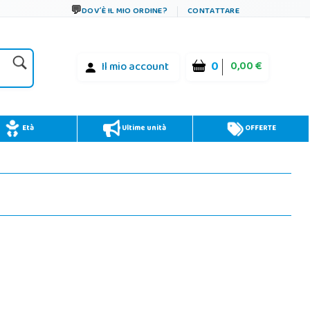
DOV´È IL MIO ORDINE?
CONTATTARE
0
0,00 €
Il mio account
Età
Ultime unità
OFFERTE