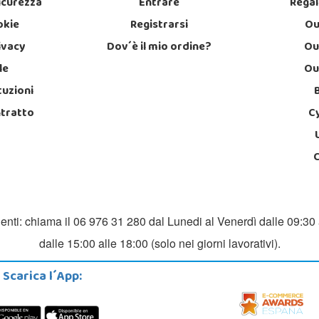
icurezza
Entrare
Regal
okie
Registrarsi
Ou
rivacy
Dov´è il mio ordine?
Ou
le
Ou
tuzioni
ntratto
C
ienti: chiama il 06 976 31 280 dal Lunedi al Venerdì dalle 09:30 
dalle 15:00 alle 18:00 (solo nei giorni lavorativi).
Scarica l´App: