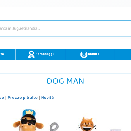
rta
Personaggi
Kidults
DOG MAN
so
Prezzo più alto
Novità
|
|