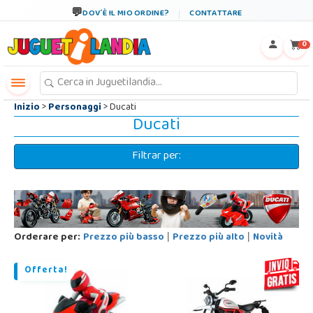
←
×
DOV´È IL MIO ORDINE?
CONTATTARE
0
Inizio
>
Personaggi
> Ducati
Ducati
Filtrar per:
Orderare per:
Prezzo più basso
Prezzo più alto
Novità
|
|
Offerta!