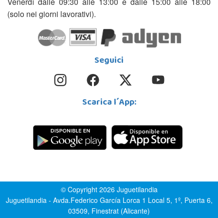
Venerdì dalle 09:30 alle 13:00 e dalle 15:00 alle 18:00
(solo nei giorni lavorativi).
Seguici
Scarica l´App:
© Copyright 2026 Juguetilandia
Juguetilandia - Avda.Federico García Lorca 1 Local 5, 1º, Puerta 6,
03509, Finestrat (Alicante)