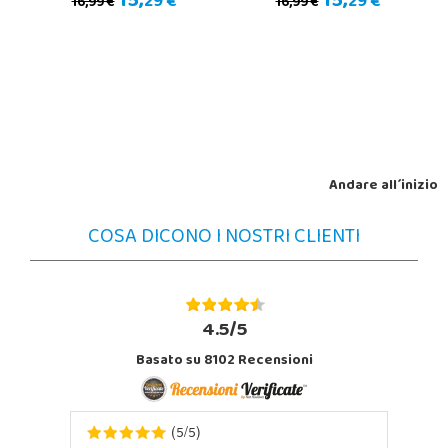
15,
15,
29 €
29 €
16,99 €
16,99 €
Andare all´inizio
COSA DICONO I NOSTRI CLIENTI
4.5/5
Basato su 8102 Recensioni
5
5
(
/
)