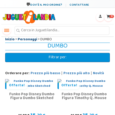
←
×
DOV´È IL MIO ORDINE?
CONTATTARE
0
Inizio
>
Personaggi
> DUMBO
DUMBO
Filtrar per:
Orderare per:
Prezzo più basso
Prezzo più alto
Novità
|
|
Offerta!
Offerta!
Funko Pop Disney Dumbo
Funko Pop Disney Dumbo
Figura Dumbo Sketched
Figura Timothy Q. Mouse