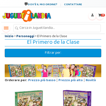
←
×
DOV´È IL MIO ORDINE?
CONTATTARE
0
Inizio
>
Personaggi
> El Primero de la Clase
El Primero de la Clase
Filtrar per:
Orderare per:
Prezzo più basso
Prezzo più alto
Novità
|
|