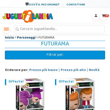
←
×
DOV´È IL MIO ORDINE?
CONTATTARE
0
Inizio
>
Personaggi
> FUTURAMA
FUTURAMA
Filtrar per:
Orderare per:
Prezzo più basso
Prezzo più alto
Novità
|
|
Offerta!
Offerta!