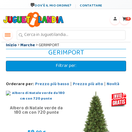
←
×
DOV´È IL MIO ORDINE?
CONTATTARE
0
Inizio
>
Marche
> GERIMPORT
GERIMPORT
Filtrar per:
Orderare per:
Prezzo più basso
Prezzo più alto
Novità
|
|
Albero di Natale verde da
180 cm con 720 punte