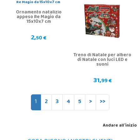
Ornamento natalizio
appeso Re Magio da
15x10x7 cm
2,
50 €
Treno di Natale per albero
di Natale con luci LED e
suoni
31,
99 €
1
2
3
4
5
>
>>
Andare all´inizio