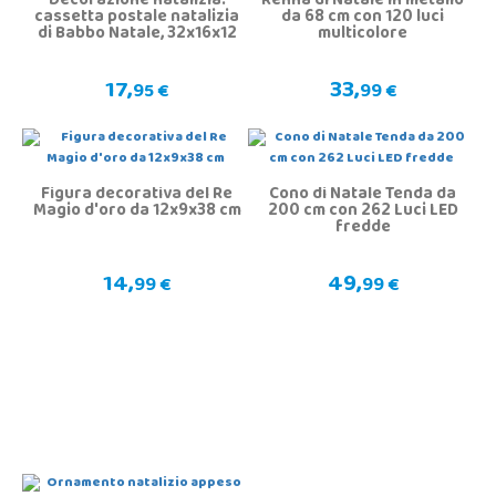
Decorazione natalizia:
Renna di Natale in metallo
cassetta postale natalizia
da 68 cm con 120 luci
di Babbo Natale, 32x16x12
multicolore
cm
17,
33,
95 €
99 €
Figura decorativa del Re
Cono di Natale Tenda da
Magio d'oro da 12x9x38 cm
200 cm con 262 Luci LED
fredde
14,
49,
99 €
99 €