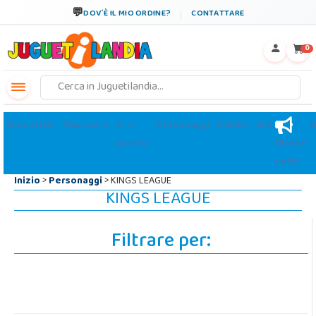
←
×
DOV´È IL MIO ORDINE?
CONTATTARE
0
Giocattoli
Maschere
Aria
Personaggi
Kidults
Età
O
Aperta
Ultime
unità
Inizio
>
Personaggi
> KINGS LEAGUE
KINGS LEAGUE
Filtrare per: