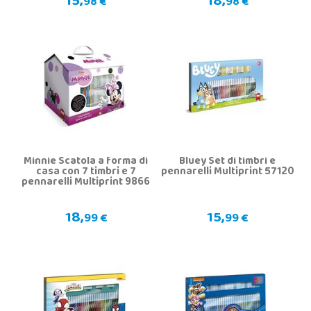
15,
18,
98 €
98 €
Minnie Scatola a forma di
Bluey Set di timbri e
casa con 7 timbri e 7
pennarelli Multiprint 57120
pennarelli Multiprint 9866
18,
15,
99 €
99 €