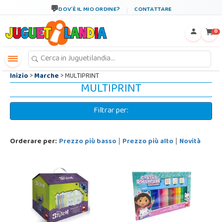
←
×
DOV´È IL MIO ORDINE?
CONTATTARE
0
Inizio
>
Marche
> MULTIPRINT
MULTIPRINT
Filtrar per:
Orderare per:
Prezzo più basso
Prezzo più alto
Novità
|
|