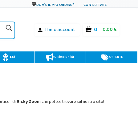
DOV´È IL MIO ORDINE?
CONTATTARE
0
0,00 €
Il mio account
Età
Ultime unità
OFFERTE
rticoli di
Ricky Zoom
che potete trovare sul nostro sito!