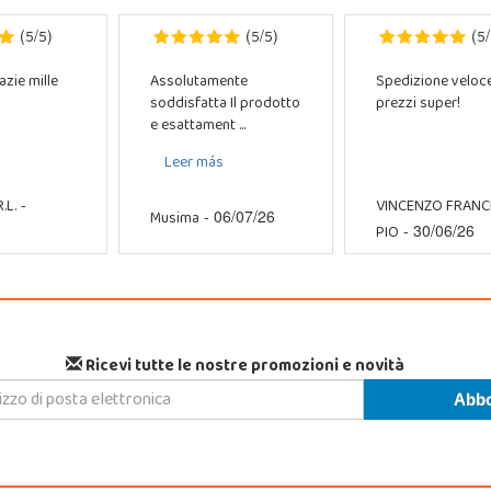
5
5
5
5
5
(
/
)
(
/
)
(
/
azie mille
Assolutamente
Spedizione veloc
soddisfatta Il prodotto
prezzi super!
e esattament ...
Leer más
.L.
VINCENZO FRAN
-
Musima
- 06/07/26
PIO
- 30/06/26
Ricevi tutte le nostre promozioni e novità