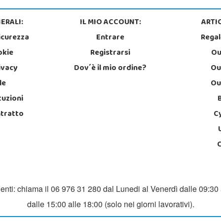
ERALI:
IL MIO ACCOUNT:
ARTIC
icurezza
Entrare
Regal
okie
Registrarsi
Ou
rivacy
Dov´è il mio ordine?
Ou
le
Ou
tuzioni
ntratto
C
ienti: chiama il 06 976 31 280 dal Lunedi al Venerdì dalle 09:30 
dalle 15:00 alle 18:00 (solo nei giorni lavorativi).