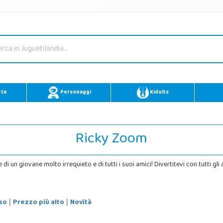
rta
Personaggi
Kidults
Ricky Zoom
 un giovane molto irrequieto e di tutti i suoi amici! Divertitevi con tutti gli a
so
Prezzo più alto
Novità
|
|