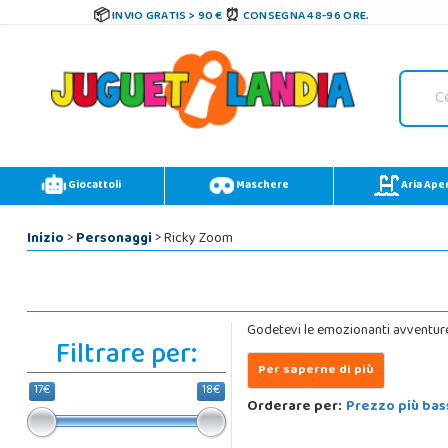
INVIO GRATIS > 90 €
CONSEGNA 48-96 ORE.
Giocattoli
Maschere
Aria Ape
Inizio
>
Personaggi
> Ricky Zoom
Godetevi le emozionanti avventure di
Filtrare per:
17€
18€
Orderare per:
Prezzo più bas