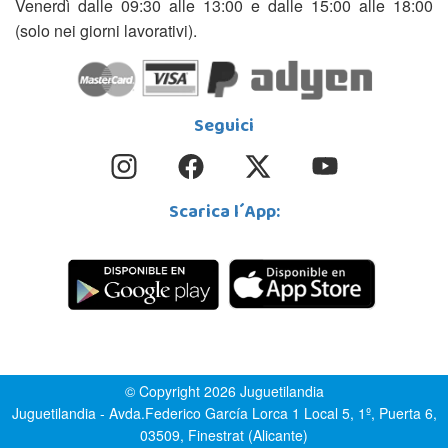
Venerdì dalle 09:30 alle 13:00 e dalle 15:00 alle 18:00
(solo nei giorni lavorativi).
Seguici
Scarica l´App:
© Copyright 2026 Juguetilandia
Juguetilandia - Avda.Federico García Lorca 1 Local 5, 1º, Puerta 6,
03509, Finestrat (Alicante)