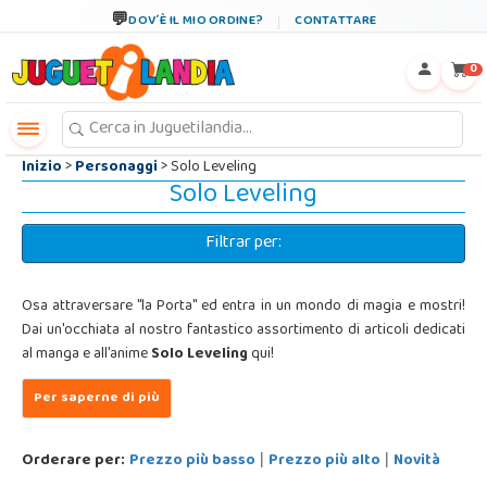
←
×
DOV´È IL MIO ORDINE?
CONTATTARE
0
Inizio
>
Personaggi
> Solo Leveling
Solo Leveling
Filtrar per:
Osa attraversare "la Porta" ed entra in un mondo di magia e mostri!
Dai un'occhiata al nostro fantastico assortimento di articoli dedicati
al manga e all'anime
Solo Leveling
qui!
Orderare per:
Prezzo più basso
Prezzo più alto
Novità
|
|