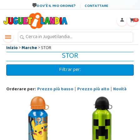
←
×
DOV´È IL MIO ORDINE?
CONTATTARE
0
Inizio
>
Marche
> STOR
STOR
Filtrar per:
Orderare per:
Prezzo più basso
Prezzo più alto
Novità
|
|