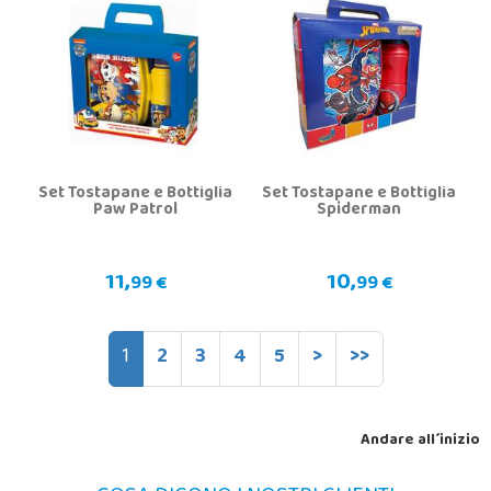
Set Tostapane e Bottiglia
Set Tostapane e Bottiglia
Paw Patrol
Spiderman
11,
10,
99 €
99 €
1
2
3
4
5
>
>>
Andare all´inizio