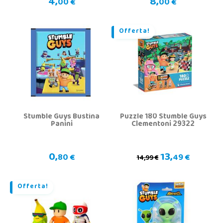
4,
8,
00 €
00 €
Offerta!
Stumble Guys Bustina
Puzzle 180 Stumble Guys
Panini
Clementoni 29322
0,
13,
80 €
49 €
14,99 €
Offerta!