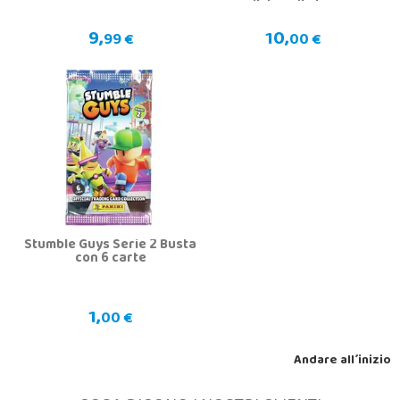
edizione limitata
9,
10,
99 €
00 €
Stumble Guys Serie 2 Busta
con 6 carte
1,
00 €
Andare all´inizio