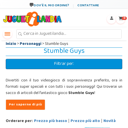
←
×
DOV´È IL MIO ORDINE?
CONTATTARE
0
Inizio
>
Personaggi
> Stumble Guys
Stumble Guys
Filtrar per:
Divertiti con il tuo videogioco di sopravvivenza preferito, ora in
formati super speciali e con tutti i suoi personaggi! Qui troverai un
sacco di articoli del fantastico gioco
Stumble Guys
!
Orderare per:
Prezzo più basso
Prezzo più alto
Novità
|
|