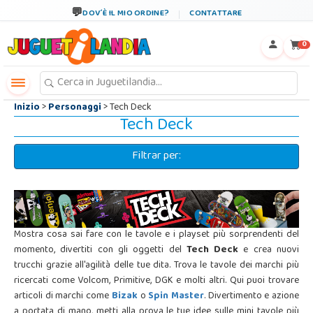
←
×
DOV´È IL MIO ORDINE?
CONTATTARE
0
Inizio
>
Personaggi
> Tech Deck
Tech Deck
Filtrar per:
Mostra cosa sai fare con le tavole e i playset più sorprendenti del
momento, divertiti con gli oggetti del
Tech Deck
e crea nuovi
trucchi grazie all'agilità delle tue dita. Trova le tavole dei marchi più
ricercati come Volcom, Primitive, DGK e molti altri. Qui puoi trovare
articoli di marchi come
Bizak
o
Spin Master
. Divertimento e azione
a portata di mano, metti alla prova le tue idee sulle mini tavole più