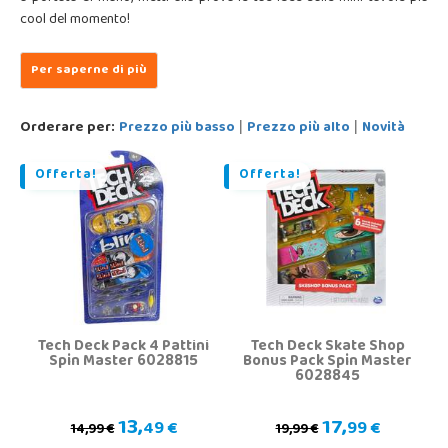
cool del momento!
Orderare per:
Prezzo più basso
Prezzo più alto
Novità
|
|
Offerta!
Offerta!
Tech Deck Pack 4 Pattini
Tech Deck Skate Shop
Spin Master 6028815
Bonus Pack Spin Master
6028845
13,
17,
49 €
99 €
14,99 €
19,99 €