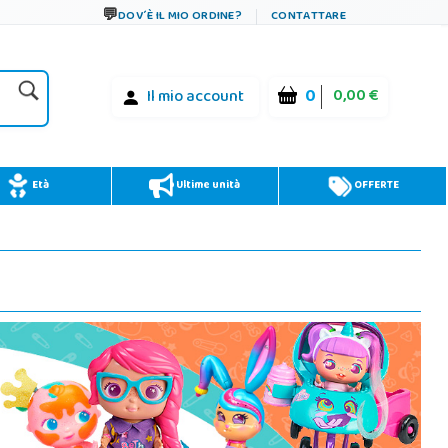
DOV´È IL MIO ORDINE?
CONTATTARE
0
0,00 €
Il mio account
Età
Ultime unità
OFFERTE