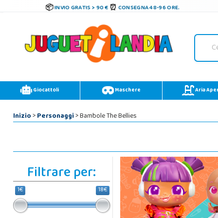
INVIO GRATIS > 90 €
CONSEGNA 48-96 ORE.
Giocattoli
Maschere
Aria Ape
Inizio
>
Personaggi
> Bambole The Bellies
Filtrare per:
1€
18€