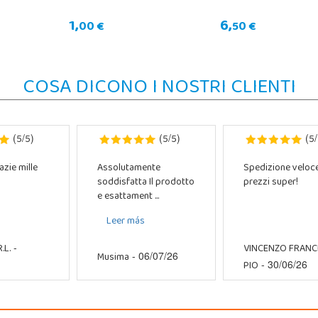
1,
6,
00 €
50 €
COSA DICONO I NOSTRI CLIENTI
5
5
5
5
5
(
/
)
(
/
)
(
/
azie mille
Assolutamente
Spedizione veloc
soddisfatta Il prodotto
prezzi super!
e esattament ...
Leer más
.L.
VINCENZO FRAN
-
Musima
- 06/07/26
PIO
- 30/06/26