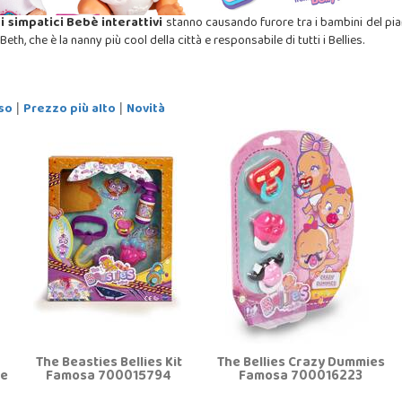
i simpatici Bebè interattivi
stanno causando furore tra i bambini del pianet
 Beth, che è la nanny più cool della città e responsabile di tutti i Bellies.
so
Prezzo più alto
Novità
|
|
The Beasties Bellies Kit
The Bellies Crazy Dummies
ce
Famosa 700015794
Famosa 700016223