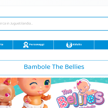
rta
Personaggi
Kidults
Bambole The Bellies