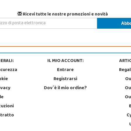
Ricevi tutte le nostre promozioni e novità
ERALI:
IL MIO ACCOUNT:
ARTIC
icurezza
Entrare
Regal
okie
Registrarsi
Ou
rivacy
Dov´è il mio ordine?
Ou
le
Ou
tuzioni
ntratto
C