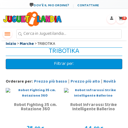
←
×
DOV´È IL MIO ORDINE?
CONTATTARE
0
Inizio
>
Marche
> TRIBOTIKA
TRIBOTIKA
Filtrar per:
Orderare per:
Prezzo più basso
Prezzo più alto
Novità
|
|
Robot Fighting 35 cm.
Robot Infrarossi Strike
Rotazione 360
Intelligente Ballerino