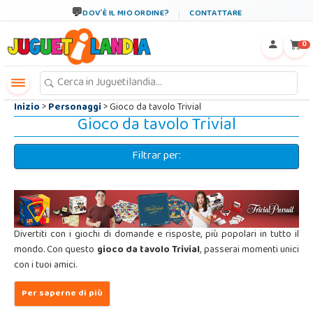
←
×
DOV´È IL MIO ORDINE?
CONTATTARE
0
Inizio
>
Personaggi
> Gioco da tavolo Trivial
Gioco da tavolo Trivial
Filtrar per:
Divertiti con i giochi di domande e risposte, più popolari in tutto il
mondo. Con questo
gioco da tavolo Trivial
, passerai momenti unici
con i tuoi amici.