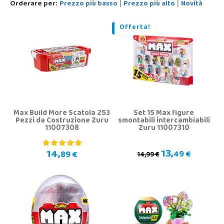
Orderare per:
Prezzo più basso
Prezzo più alto
Novità
|
|
Offerta!
Max Build More Scatola 253
Set 15 Max figure
Pezzi da Costruzione Zuru
smontabili intercambiabili
11007308
Zuru 11007310
13,
14,
49 €
89 €
14,99 €