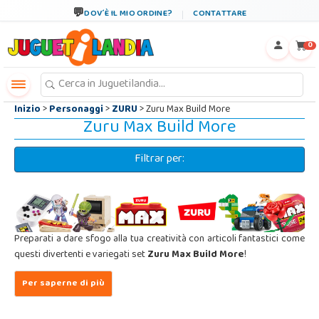
←
×
DOV´È IL MIO ORDINE?
CONTATTARE
0
Inizio
>
Personaggi
>
ZURU
> Zuru Max Build More
Zuru Max Build More
Filtrar per:
Preparati a dare sfogo alla tua creatività con articoli fantastici come
questi divertenti e variegati set
Zuru Max Build More
!