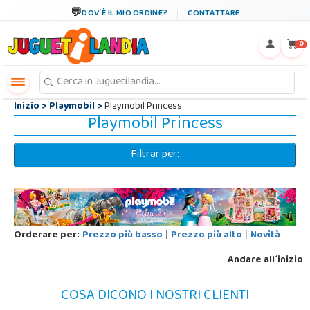
←
×
DOV´È IL MIO ORDINE?
CONTATTARE
0
Inizio
>
Playmobil
>
Playmobil Princess
Playmobil Princess
Filtrar per:
Orderare per:
Prezzo più basso
Prezzo più alto
Novità
|
|
Andare all´inizio
COSA DICONO I NOSTRI CLIENTI