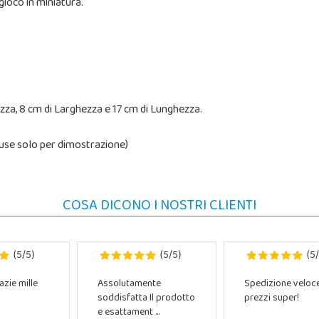
gioco in miniatura.
zza, 8 cm di Larghezza e 17 cm di Lunghezza.
cluse solo per dimostrazione)
COSA DICONO I NOSTRI CLIENTI
5
5
5
5
5
(
/
)
(
/
)
(
/
azie mille
Assolutamente
Spedizione veloc
soddisfatta Il prodotto
prezzi super!
e esattament ...