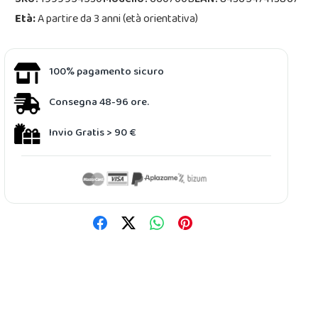
SKU:
1999954530
Modello:
660700B
EAN:
8436547413867
Età:
A partire da 3 anni (età orientativa)
100% pagamento sicuro
Consegna 48-96 ore.
Invio Gratis > 90 €