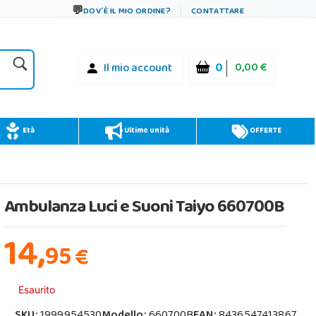
DOV´È IL MIO ORDINE?
CONTATTARE
0
0,00 €
Il mio account
Età
Ultime unità
OFFERTE
Ambulanza Luci e Suoni Taiyo 660700B
14,
95
€
Esaurito