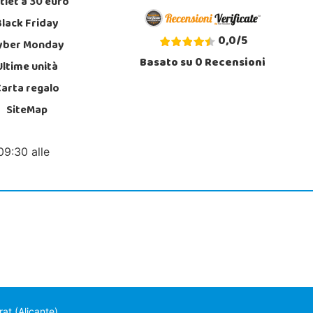
tlet a 30 euro
Black Friday
0,0
/
5
yber Monday
Basato su
0
Recensioni
Ultime unità
Carta regalo
SiteMap
09:30 alle
at (Alicante)