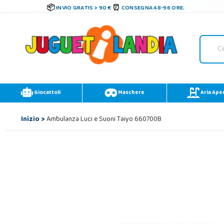
INVIO GRATIS > 90 €
CONSEGNA 48-96 ORE.
Giocattoli
Maschere
Aria Ape
Inizio
>
Ambulanza Luci e Suoni Taiyo 660700B