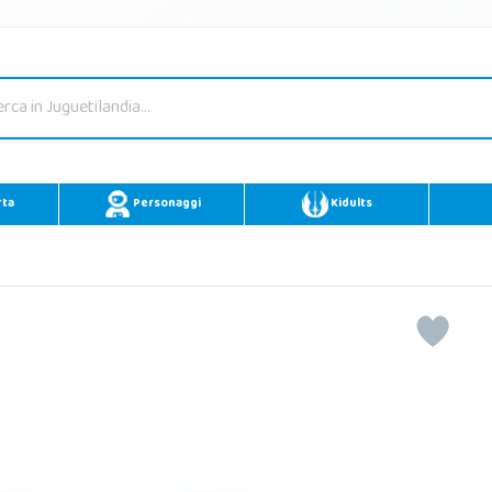
rta
Personaggi
Kidults