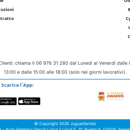
le
Ou
tuzioni
ntratto
C
Clienti: chiama il 06 976 31 280 dal Lunedi al Venerdì dalle 
13:00 e dalle 15:00 alle 18:00 (solo nei giorni lavorativi).
Scarica l´App:
© Copyright 2026 Juguetilandia
a - Avda.Federico García Lorca 1 Local 5, 1º, Puerta 6, 03509, Finestr