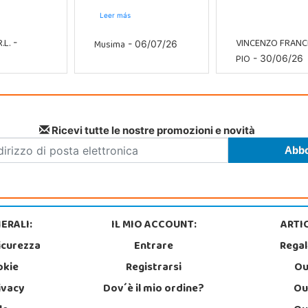
Leer más
.L.
VINCENZO FRAN
Musima
-
- 06/07/26
PIO
- 30/06/26
Ricevi tutte le nostre promozioni e novità
ERALI:
IL MIO ACCOUNT:
ARTIC
icurezza
Entrare
Regal
okie
Registrarsi
Ou
rivacy
Dov´è il mio ordine?
Ou