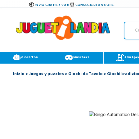
INVIO GRATIS > 90 €
CONSEGNA 48-96 ORE.
Giocattoli
Maschere
Aria Ape
Inizio
>
Juegos y puzzles
>
Giochi da Tavolo
>
Giochi tradizio