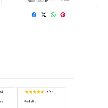
5
5
5
)
(
/
)
e e
Perfetto