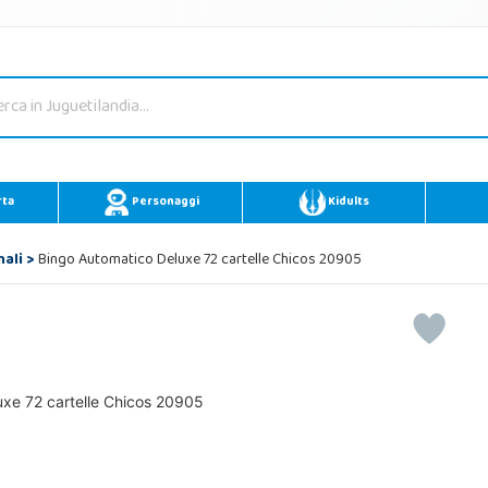
rta
Personaggi
Kidults
nali
>
Bingo Automatico Deluxe 72 cartelle Chicos 20905