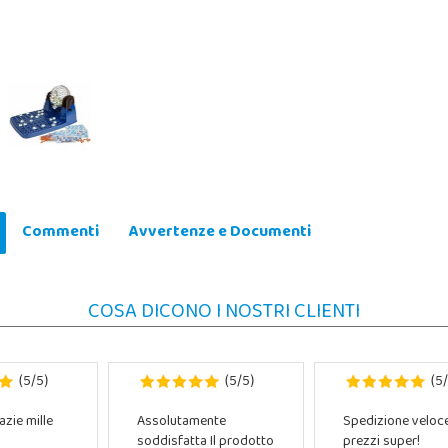
Commenti
Avvertenze e Documenti
COSA DICONO I NOSTRI CLIENTI
5
5
5
5
5
(
/
)
(
/
)
(
/
azie mille
Assolutamente
Spedizione veloc
soddisfatta Il prodotto
prezzi super!