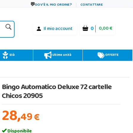
DOV´È IL MIO ORDINE?
CONTATTARE
0
0,00 €
Il mio account
Età
Ultime unità
OFFERTE
Bingo Automatico Deluxe 72 cartelle
Chicos 20905
28,
49
€
Disponibile