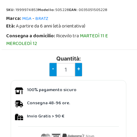
SKU:
1999974853
Modello:
505228
EAN:
0035051505228
Marca:
-
MGA
BRATZ
Età:
A partire da 6 anni (età orientativa)
Consegna a domicilio:
Ricevilo tra
MARTEDÌ 11 E
MERCOLEDÌ 12
Quantità:
-
+
100% pagamento sicuro
Consegna 48-96 ore.
Invio Gratis > 90 €