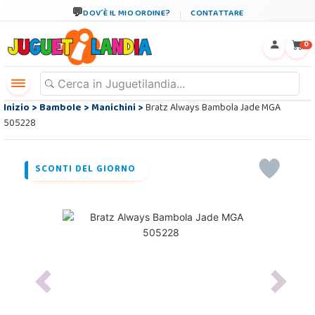
DOV´È IL MIO ORDINE?
CONTATTARE
←
×
0
Inizio
>
Bambole
>
Manichini
>
Bratz Always Bambola Jade MGA
505228
SCONTI DEL GIORNO
Previous
Next