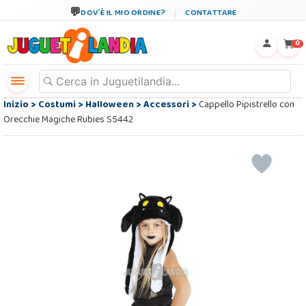
DOV´È IL MIO ORDINE?
CONTATTARE
←
×
0
Inizio
>
Costumi
>
Halloween
>
Accessori
>
Cappello Pipistrello con
Orecchie Magiche Rubies S5442