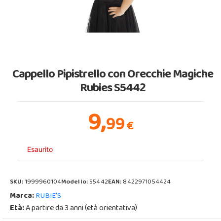
Cappello Pipistrello con Orecchie Magiche
Rubies S5442
9,
99
€
Esaurito
SKU:
1999960104
Modello:
S5442
EAN:
8422971054424
Marca:
RUBIE'S
Età:
A partire da 3 anni (età orientativa)