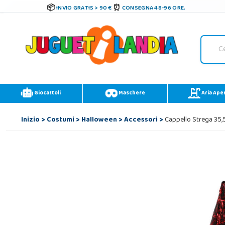
INVIO GRATIS > 90 €
CONSEGNA 48-96 ORE.
Giocattoli
Maschere
Aria Ape
Inizio
>
Costumi
>
Halloween
>
Accessori
>
Cappello Strega 35,