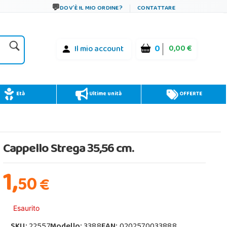
DOV´È IL MIO ORDINE?
CONTATTARE
0
0,00 €
Il mio account
Età
Ultime unità
OFFERTE
Cappello Strega 35,56 cm.
1,
50
€
Esaurito