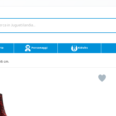
rta
Personaggi
Kidults
56 cm.