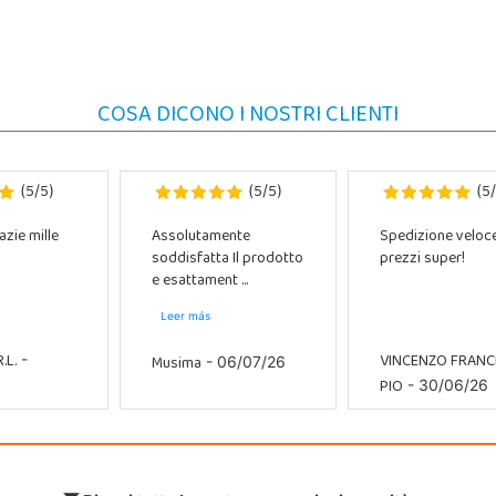
COSA DICONO I NOSTRI CLIENTI
5
5
5
5
5
(
/
)
(
/
)
(
/
azie mille
Assolutamente
Spedizione veloc
soddisfatta Il prodotto
prezzi super!
e esattament ...
Leer más
.L.
VINCENZO FRAN
Musima
-
- 06/07/26
PIO
- 30/06/26