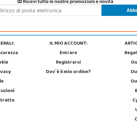
Ricevi tutte le nostre promozioni e novità
ERALI:
IL MIO ACCOUNT:
ARTIC
icurezza
Entrare
Regal
okie
Registrarsi
Ou
rivacy
Dov´è il mio ordine?
Ou
le
Ou
tuzioni
ntratto
C