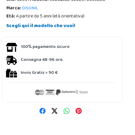
SKU:
22557
Modello:
3388
EAN:
0202570033888
Marca:
DISONIL
Età:
A partire da 5 anni (età orientativa)
Scegli qui il modello che vuoi!
100% pagamento sicuro
Consegna 48-96 ore.
Invio Gratis > 90 €