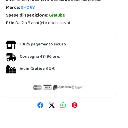
SKU:
16457
Modello:
310263
EAN:
3032163102632
Marca:
SMOBY
Spese di spedizione:
Gratuite
Età:
Da 2 a 8 anni (età orientativa)
100% pagamento sicuro
Consegna 48-96 ore.
Invio Gratis > 90 €