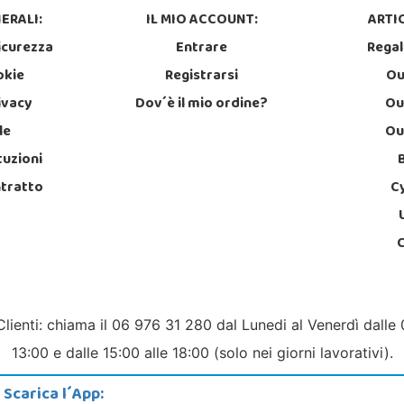
ERALI:
IL MIO ACCOUNT:
ARTIC
icurezza
Entrare
Regal
okie
Registrarsi
Ou
rivacy
Dov´è il mio ordine?
Ou
le
Ou
tuzioni
ntratto
C
Clienti: chiama il 06 976 31 280 dal Lunedi al Venerdì dalle 
13:00 e dalle 15:00 alle 18:00 (solo nei giorni lavorativi).
Scarica l´App: