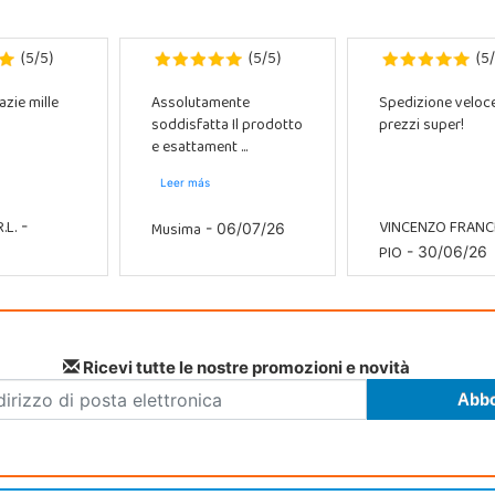
5
5
5
5
5
(
/
)
(
/
)
(
/
azie mille
Assolutamente
Spedizione veloc
soddisfatta Il prodotto
prezzi super!
e esattament ...
Leer más
.L.
VINCENZO FRAN
Musima
-
- 06/07/26
PIO
- 30/06/26
Ricevi tutte le nostre promozioni e novità