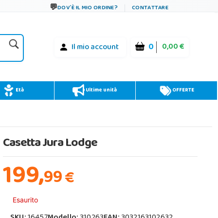
DOV´È IL MIO ORDINE?
CONTATTARE
0
0,00 €
Il mio account
Età
Ultime unità
OFFERTE
Casetta Jura Lodge
199,
99
€
Esaurito