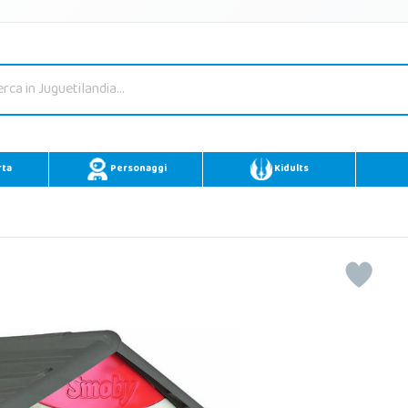
rta
Personaggi
Kidults