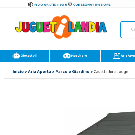
INVIO GRATIS > 90 €
CONSEGNA 48-96 ORE.
Giocattoli
Maschere
Aria Ape
Inizio
>
Aria Aperta
>
Parco e Giardino
>
Casetta Jura Lodge