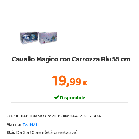
Cavallo Magico con Carrozza Blu 55 cm
19,
99
€
Disponibile
SKU:
1011141907
Modello:
218B
EAN:
8445276050434
Marca:
TWINAH
Età:
Da 3 a 10 anni (età orientativa)