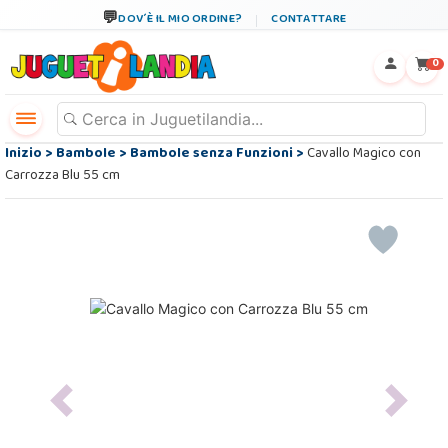
DOV´È IL MIO ORDINE?
CONTATTARE
←
×
0
Inizio
>
Bambole
>
Bambole senza Funzioni
>
Cavallo Magico con
Carrozza Blu 55 cm
Previous
Next